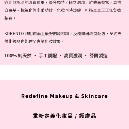
染北歐極地的珍貴莓果，養分獨特，極之滋潤，維他命豐富，具抗
自由基、抗氧化等多重功效，化妝同時護膚，打造真真正正無負擔
妝容。
KORENTO 利用市面上最好的原材料，反覆鑽研改良配方，令純天
然化妝品也能達至專業化妝效果。
100% 純天然 • 手工調配 • 高質滋潤 • 芬蘭製造
Redefine Makeup & Skincare
重新定義化妝品 / 護膚品