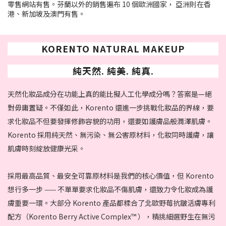
零售網站有售。芬蘭以外的銷售遍布 10 個歐洲國家， 亞洲則在香
港、新加坡及澳門有售。
KORENTO NATURAL MAKEUP
純天然. 純美. 純真.
天然化妝品成分在功能上真的能比擬人工化學成分嗎？答案是—絕
對毋庸置疑。不僅如此，Korento 還進一步挑戰化妝品的界線，要
求化妝品不但要發揮修飾容貌的功用，還要如護膚品般潤澤肌膚。
Korento 採用純天然、無污染、無公害原材料，化妝同時護膚，讓
肌膚時刻綻放健康光采。
採用最高品質、最安全可靠原材料是我們的核心價值，但 Korento
想行多一步 —— 不單單要求化妝品不傷肌膚，還致力令化妝成為護
膚重要一環。大部分 Korento 產品都糅合了北歐野莓抗皺活膚專利
配方（Korento Berry Active Complex™ ），精挑細選野生在無污