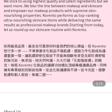
We stick to using highest quality and safest ingredients but we
want more...We blur the line between makeup and skincare
and empower our makeup products with supreme skin-
nourishing properties. Korento performs as top-ranking
ultra-nourishing skincare items while delivering the same
results as professional makeup brands.Starting from today,
let us round up our skincare routine with Korento.
採用最高品質、最安全可靠原材料是我們的核心價值，但 Korento
想行多一步 —— 不單單要求化妝品不傷肌膚，還致力令化妝成為護
膚重要一環，讓肌膚即使在妝容下亦能無間斷地享受北歐珍貴野莓
的無污染、無添加、純天然呵護，大大打破「化妝傷皮膚」的概
念。每瓶 Korento 化妝品的護膚功效媲比頂級專櫃護膚品牌，同時
擁有專業級別的妝容效果，從此化妝護膚兩不誤。從今天起，健康
肌膚和動人妝容，無需二選一。
About Us