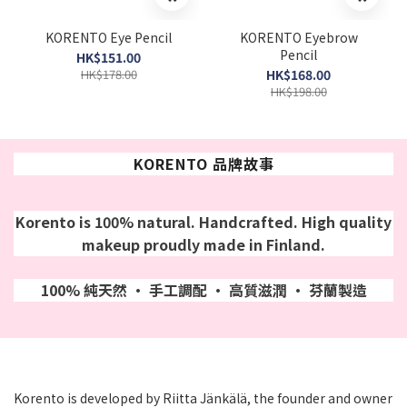
KORENTO Eye Pencil
KORENTO Eyebrow
Pencil
HK$151.00
HK$178.00
HK$168.00
HK$198.00
KORENTO 品牌故事
Korento is 100% natural. Handcrafted. High quality
makeup proudly made in Finland.
100% 純天然 • 手工調配 • 高質滋潤 • 芬蘭製造
Korento is developed by Riitta Jänkälä, the founder and owner