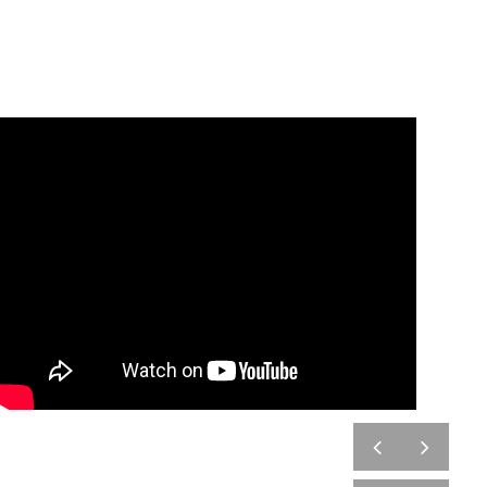
prev
next