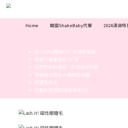
Home
韓國ShakeBaby代餐
2026清貨
由 100% 韓國PBT 絲纖維製成
最多可重複使用 30 次
自然柔軟的捲發，打造自然外觀
預彎曲並帶有 6 個微型磁鐵
輕便及防水
純素和零殘忍(無動物測試)