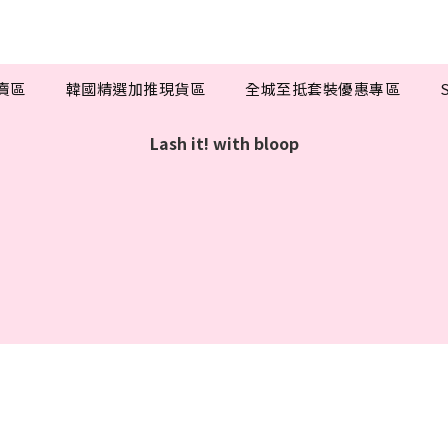
特賣區
韓國精選加推現貨區
全城至抵套裝優惠專區
S
Lash it! with bloop