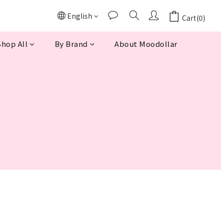
English
Cart(0)
hop All
By Brand
About Moodollar