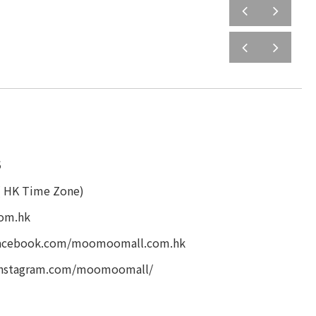
prev
next
prev
next
5
( HK Time Zone)
om.hk
facebook.com/moomoomall.com.hk
instagram.com/moomoomall/