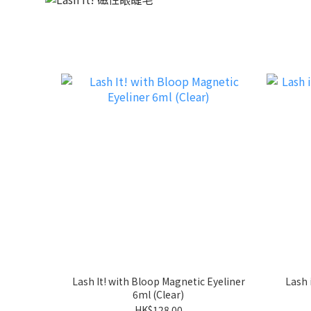
Lash It! with Bloop Magnetic Eyeliner
Lash 
6ml (Clear)
HK$128.00