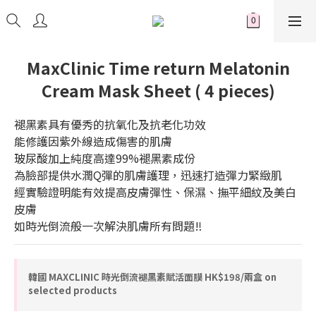
MaxClinic Time return Melatonin
Cream Mask Sheet ( 4 pieces)
褪黑素具有優秀的抗氧化及抗老化功效
能修護因紫外線造成傷害的肌膚
玻尿酸加上純度高達99%褪黑素成份
為臉部提供水潤Q彈的肌膚護理，迅速打造彈力緊緻肌
經實驗證明能有效提高皮膚彈性、保濕、撫平細紋及美白
皮膚
如時光倒流般一次解決肌膚所有問題‼️
韓國 MAXCLINIC 時光倒流褪黑素賦活面膜 HK$198/兩盒 on
selected products