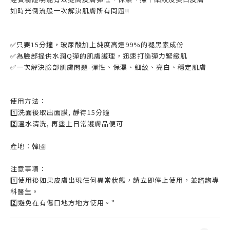
如時光倒流般一次解決肌膚所有問題‼️
✅只要15分鐘，玻尿酸加上純度高達99%的褪黑素成份
✅為臉部提供水潤Q彈的肌膚護理，迅速打造彈力緊緻肌
✅一次解決臉部肌膚問題-彈性、保濕、細紋、亮白、穩定肌膚
使用方法：
1️⃣洗面後取出面膜, 靜待15分鐘
2️⃣溫水清洗, 再塗上日常護膚品便可
產地：韓國
注意事項：
1️⃣使用後如果皮膚出現任何異常狀態，請立即停止使用，並諮詢專
科醫生。
2️⃣避免在有傷口地方地方使用。"