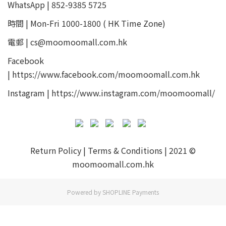
WhatsApp | 852-9385 5725
時間 | Mon-Fri 1000-1800 ( HK Time Zone)
電郵 | cs@moomoomall.com.hk
Facebook
|
https://www.facebook.com/moomoomall.com.hk
Instagram |
https://www.instagram.com/moomoomall/
Return Policy
|
Terms & Conditions
| 2021 ©
moomoomall.com.hk
Powered by
SHOPLINE Payments