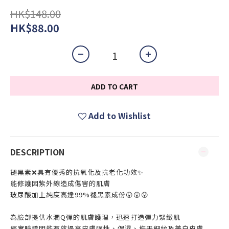
HK$148.00
HK$88.00
ADD TO CART
Add to Wishlist
DESCRIPTION
褪黑素❌具有優秀的抗氧化及抗老化功效✨
能修護因紫外線造成傷害的肌膚
玻尿酸加上純度高達99%褪黑素成份😮😮😮
為臉部提供水潤Q彈的肌膚護理，迅速打造彈力緊緻肌
經實驗證明能有效提高皮膚彈性、保濕、撫平細紋及美白皮膚