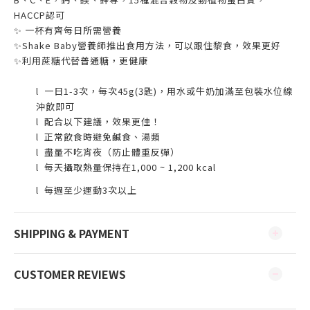
HACCP認可
✨ 一杯有齊每日所需營養
✨Shake Baby營養師推出食用方法，可以跟住黎食，效果更好
✨利用蔗糖代替普通糖，更健康
l
一日
1-3
次，每次
45g
(
3
匙
)
，用水或牛奶加滿至包裝水位線
沖飲即可
l
配合以下建議，效果更佳！
l
正常飲食時避免鹹食、湯類
l
盡量不吃宵夜（防止體重反彈）
l
每天攝取熱量保持在
1,000 ~ 1,200 kcal
l
每週至少運動
3
次以上
SHIPPING & PAYMENT
CUSTOMER REVIEWS