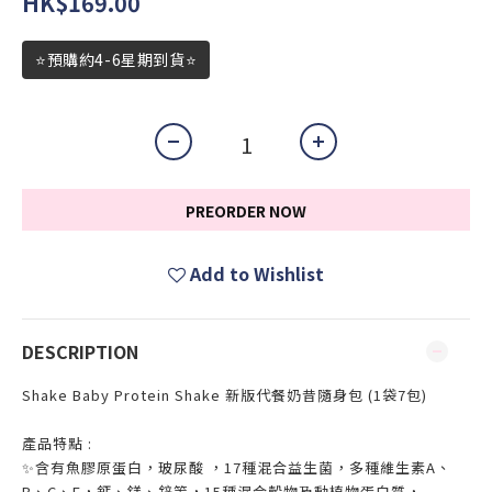
HK$169.00
⭐預購約4-6星期到貨⭐
PREORDER NOW
Add to Wishlist
DESCRIPTION
Shake Baby Protein Shake 新版代餐奶昔隨身包 (1袋7包)
產品特點 :
✨含有魚膠原蛋白，玻尿酸 ，17種混合益生菌，多種維生素A、
B、C、E，鈣、鎂、鋅等，15種混合穀物及動植物蛋白質，