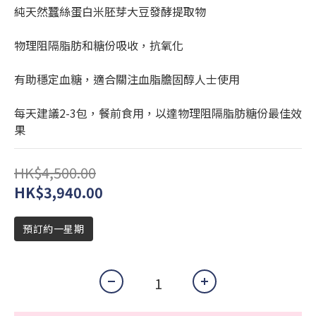
純天然蠶絲蛋白米胚芽大豆發酵提取物
物理阻隔脂肪和糖份吸收，抗氧化
有助穩定血糖，適合關注血脂膽固醇人士使用
每天建議2-3包，餐前食用，以達物理阻隔脂肪糖份最佳效
果
HK$4,500.00
HK$3,940.00
預訂約一星期