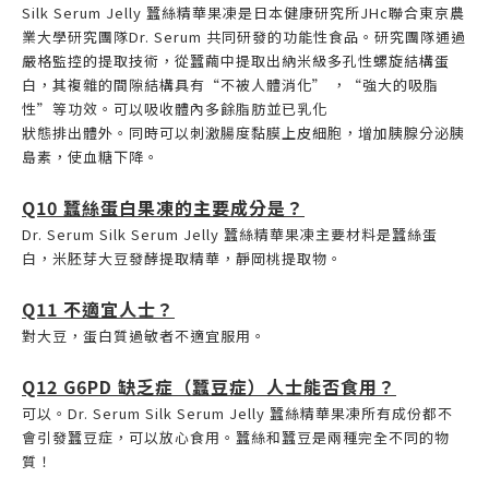
Silk Serum Jelly 蠶絲精華果凍是日本健康研究所JHc聯合東京農
業大學研究團隊Dr. Serum 共同研發的功能性食品。研究團隊通過
嚴格監控的提取技術，從蠶繭中提取出納米級多孔性螺旋結構蛋
白，其複雜的間隙結構具有“不被人體消化” ，“強大的吸脂
性”等功效。可以吸收體內多餘脂肪並已乳化
狀態排出體外。同時可以刺激腸度黏膜上皮細胞，增加胰腺分泌胰
島素，使血糖下降。
Q10 蠶絲蛋白果凍的主要成分是？
Dr. Serum Silk Serum Jelly 蠶絲精華果凍主要材料是蠶絲蛋
白，米胚芽大豆發酵提取精華，靜岡桃提取物。
Q11 不適宜人士？
對大豆，蛋白質過敏者不適宜服用。
Q12 G6PD 缺乏症（蠶豆症）人士能否食用？
可以。Dr. Serum Silk Serum Jelly 蠶絲精華果凍所有成份都不
會引發蠶豆症，可以放心食用。蠶絲和蠶豆是兩種完全不同的物
質！