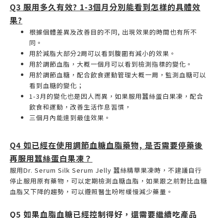
Q3 服用多久有效? 1-3個月分別能看到怎樣的具體效
果?
根據個體差異及改善目的不同, 出現效果的時間也有所不
同。
用於減脂大部分2周可以看到腹圍有減小的效果。
用於調節血脂，大概一個月可以看到檢測指標的變化。
用於調節血糖，配合飲食運動管理大概一周，監測血糖可以
看到血糖的變化；
1-3月的變化也是因人而異，如果服用蠶絲蛋白果凍，配合
飲食和運動，改善生活作息習慣，
三個月內能達到最佳效果。
Q4 如已經在使用調節血糖血脂藥物, 是否需要停藥後
再服用蠶絲蛋白果凍？
服用Dr. Serum Silk Serum Jelly 蠶絲精華果凍時，不建議自行
停止服用原有藥物，可以定期檢測血糖血脂，如果跟之前對比血糖
血脂又下降的趨勢，可以遵照醫生吩咐緩慢減少藥量。
Q5 如果血脂血糖已經控制得好，還需要繼續吃產品