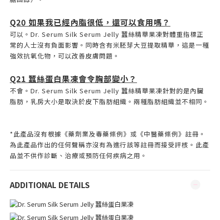
Q20 如果我已經內脂很低，還可以食用嗎？
可以。Dr. Serum Silk Serum Jelly 蠶絲精華果凍對體重指標正
常的人士沒有負面影響。同時含有米胚芽大豆提取精華，這是一種
強效抗氧化物，可以改善皮膚問題。
Q21 蠶絲蛋白果凍會令胸部變小？
不會。Dr. Serum Silk Serum Jelly 蠶絲精華果凍針對的是內臟
脂肪，乳房大小是取決於皮下脂肪組織。兩種脂肪組織並不相同。
*此產品沒有根據《藥劑業及毒藥條例》或《中醫藥條例》註冊。
為此產品作出的任何聲稱亦沒有為進行該等註冊而接受評核。此產
品並不供作診斷、治療或預防任何疾病之用。
ADDITIONAL DETAILS