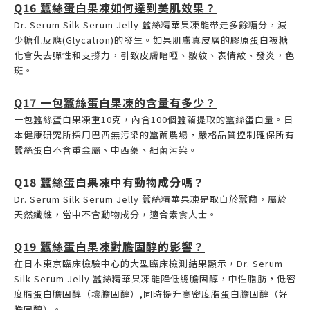
Q16 蠶絲蛋白果凍如何達到美肌效果？
Dr. Serum Silk Serum Jelly 蠶絲精華果凍能帶走多餘糖分，減
少糖化反應(Glycation)的發生。如果肌膚真皮層的膠原蛋白被糖
化會失去彈性和支撐力，引致皮膚暗啞、皺紋、表情紋、發炎，色
斑。
Q17 一包蠶絲蛋白果凍的含量有多少？
一包蠶絲蛋白果凍重10克，內含100個蠶繭提取的蠶絲蛋白量。日
本健康研究所採用巴西無污染的蠶繭農場，嚴格品質控制確保所有
蠶絲蛋白不含重金屬、中西藥、細菌污染。
Q18 蠶絲蛋白果凍中有動物成分嗎？
Dr. Serum Silk Serum Jelly 蠶絲精華果凍是取自於蠶繭，屬於
天然纖維，當中不含動物成分，適合素食人士。
Q19 蠶絲蛋白果凍對膽固醇的影響？
在日本東京臨床檢驗中心的大型臨床檢測結果顯示，Dr. Serum
Silk Serum Jelly 蠶絲精華果凍能降低總膽固醇，中性脂肪，低密
度脂蛋白膽固醇（壞膽固醇）,同時提升高密度脂蛋白膽固醇（好
膽固醇）。