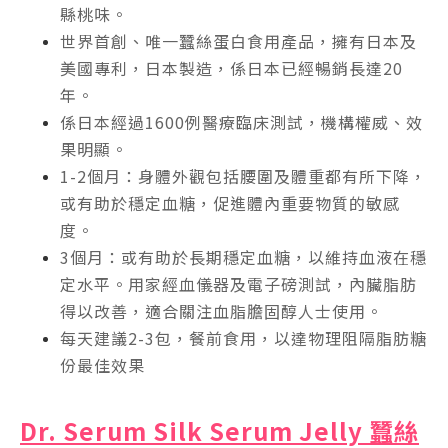
縣桃味。
世界首創、唯一蠶絲蛋白食用產品，擁有日本及
美國專利，日本製造，係日本已經暢銷長達20
年。
係日本經過1600例醫療臨床測試，機構權威、效
果明顯。
1-2個月：身體外觀包括腰圍及體重都有所下降，
或有助於穩定血糖，促進體內重要物質的敏感
度。
3個月：或有助於長期穩定血糖，以維持血液在穩
定水平。用家經血儀器及電子磅測試，內臟脂肪
得以改善，適合關注血脂膽固醇人士使用。
每天建議2-3包，餐前食用，以達物理阻隔脂肪糖
份最佳效果
Dr. Serum Silk Serum Jelly 蠶絲