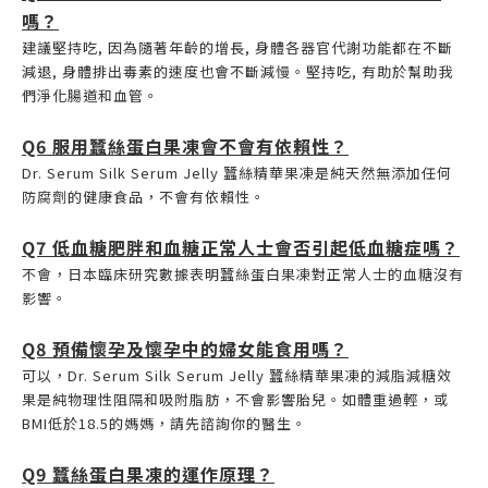
嗎？
建議堅持吃, 因為隨著年齡的增長, 身體各器官代謝功能都在不斷
減退, 身體排出毒素的速度也會不斷減慢。堅持吃, 有助於幫助我
們淨化腸道和血管。
Q6 服用蠶絲蛋白果凍會不會有依賴性？
Dr. Serum Silk Serum Jelly 蠶絲精華果凍是純天然無添加任何
防腐劑的健康食品，不會有依賴性。
Q7 低血糖肥胖和血糖正常人士會否引起低血糖症嗎？
不會，日本臨床研究數據表明蠶絲蛋白果凍對正常人士的血糖沒有
影響。
Q8 預備懷孕及懷孕中的婦女能食用嗎？
可以，Dr. Serum Silk Serum Jelly 蠶絲精華果凍的減脂減糖效
果是純物理性阻隔和吸附脂肪，不會影響胎兒。如體重過輕，或
BMI低於18.5的媽媽，請先諮詢你的醫生。
Q9 蠶絲蛋白果凍的運作原理？