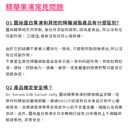
精華
果凍常見問題
Q1 蠶絲蛋白果凍和其他的降糖減脂產品有什麼區別?
蠶絲精華純天然萃取, 無任何添加防腐劑, 因為是食品, 所以沒有任
何副作用、 口感佳,進食沒有任何心理負擔。
由於它的結構不會被人體消化、吸收, 只是吸附脂肪後排出,所以沒
有任何副作用。
不會產生其他降糖減脂產品容易引起一系列的副作用，例如肚痾肚
瀉、便秘、四肢無力、頭痛、疲勞，或更嚴重的損害肝腎功能或引
發厭食症。
Q2 產品確定安全嗎？
Dr. Serum Silk Serum Jelly 蠶絲精華果凍的開發精益求精，從
原材料開始就嚴格把關，通過HACCP認證和日本食品分析中心權
威檢測，並通過香港標準及檢定中心的不含重金屬、細菌以及西藥
測試。此外, 蠶絲蛋白果凍在日本暢銷已經有20年擁有上千個臨床
驗證案例, 非常安全。