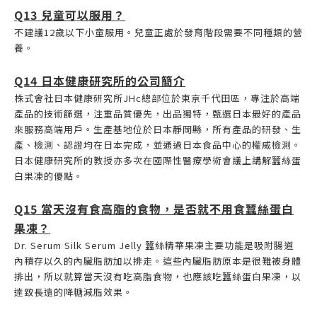
Q13 兒童可以服用？
不建議12歲以下小童服用。兒童正處於發育階段需要不同種類的營
養。
Q14 日本健康研究所的公司簡介
株式會社日本健康研究所JHc總部位於東京千代田區，專注於高端
產品的技術篩選，注重品質優先，出品獨特，甄選日本最好的產品
來服務高端用戶。生產基地位於日本靜岡縣，所有產品的研發、生
產、檢測、認證均在日本完成，並通過日本食品中心的權威檢測。
日本健康研究所的教授亦多次在國際性醫療學術會議上講解蠶絲蛋
白果凍的優點。
Q15 當天沒有食高脂的食物，是否就不用食蠶絲蛋白
果凍？
Dr. Serum Silk Serum Jelly 蠶絲精華果凍主要功能是吸附腸道
內積存以久的內臟脂肪加以排走。這些內臟脂肪原本是很難被身體
排出，所以就算當天沒有吃高脂食物，也應該吃蠶絲蛋白果凍，以
達致長遠的降糖減脂效果。