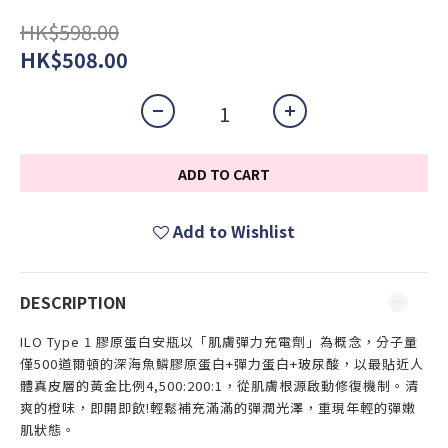
HK$598.00
HK$508.00
ADD TO CART
Add to Wishlist
DESCRIPTION
ILO Type 1 膠原蛋白安瓶以「肌膚彈力充電劑」為概念，分子量
僅500道爾頓的深海魚鱗膠原蛋白+彈力蛋白+玻尿酸，以最貼近人
體真皮層的黃金比例4,500:200:1，從肌膚根源啟動修復機制。清
爽的橙味，即開即飲!輕鬆補充滿滿的彈潤光澤，重現年輕的彈嫩
肌狀態。