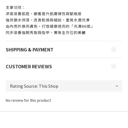
主要功效：
深度滋養肌底，顯著提升肌膚彈性與緊緻度
強效鎖水保濕，改善乾燥與細紋，重現水潤光澤
由內而外煥亮膚色，打造健康透亮的「光澤BB肌」
同步滋養強韌秀髮與指甲，實現全方位的美麗
SHIPPING & PAYMENT
CUSTOMER REVIEWS
No review for this product