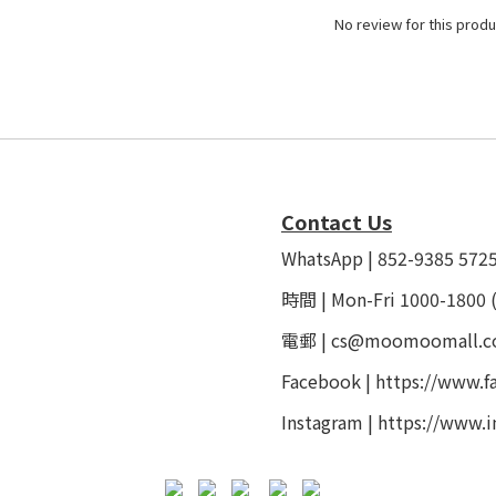
No review for this produ
Contact Us
WhatsApp | 852-9385 572
時間 | Mon-Fri 1000-1800 
電郵 | cs@moomoomall.c
Facebook |
https://www.
Instagram |
https://www.