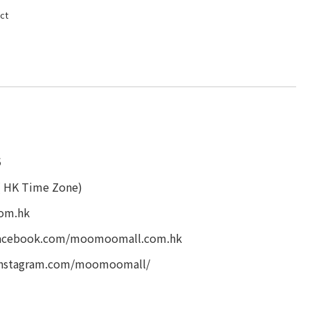
ct
5
( HK Time Zone)
om.hk
facebook.com/moomoomall.com.hk
instagram.com/moomoomall/