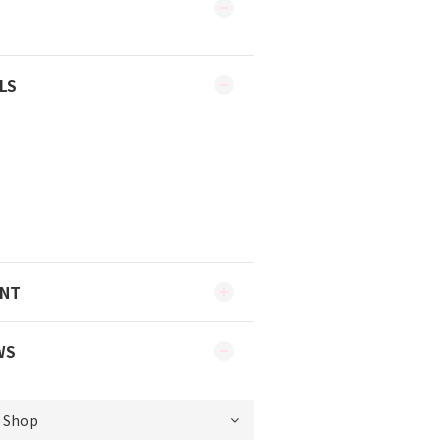
LS
ENT
WS