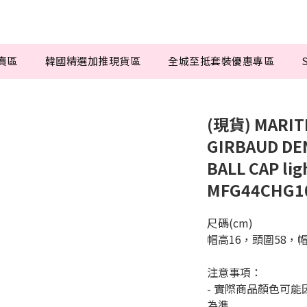
特賣區
韓國精選加推現貨區
全城至抵套裝優惠專區
S
(現貨) MARIT
GIRBAUD DE
BALL CAP lig
MFG44CHG1
尺碼(cm)
帽高16，頭圍58，帽
注意事項：
- 實際商品顏色可
為準