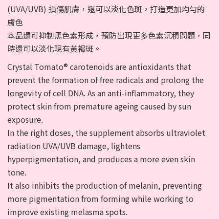
(UVA/UVB) 損傷肌膚，還可以淡化色斑，打造更加均勻的
膚色
本品還可抑制黑色素形成，預防出現更多色素沉積問題，同
時還可以淡化現有黃褐斑。
Crystal Tomato® carotenoids are antioxidants that
prevent the formation of free radicals and prolong the
longevity of cell DNA. As an anti-inflammatory, they
protect skin from premature ageing caused by sun
exposure.
In the right doses, the supplement absorbs ultraviolet
radiation UVA/UVB damage, lightens
hyperpigmentation, and produces a more even skin
tone.
It also inhibits the production of melanin, preventing
more pigmentation from forming while working to
improve existing melasma spots.