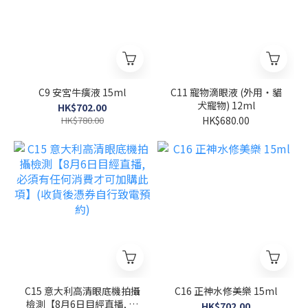
C9 安宮牛癀液 15ml
C11 寵物滴眼液 (外用・貓
犬寵物) 12ml
HK$702.00
HK$780.00
HK$680.00
C15 意大利高清眼底機拍攝
C16 正神水修美樂 15ml
檢測【8月6日目經直播, 必
HK$702.00