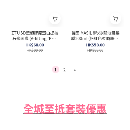
ZTU 5D塑顏膠原蛋白提拉
韓國 MASIL 8秒沙龍液體髮
石膏面膜 (V-lifting 下巴)
膜200ml (粉紅色柔順絲滑)
一盒5片 [Exp 2026-06-12]
Salon Hair Mask
HK$68.00
HK$58.00
HK$99.00
HK$88.00
1
2
»
全城至抵套裝優惠