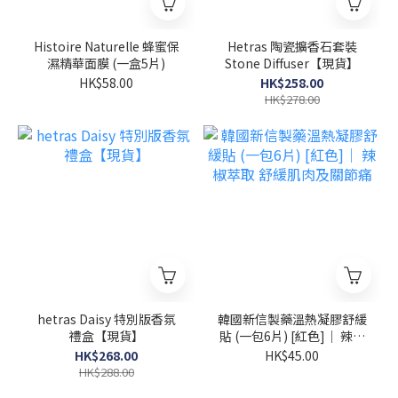
Histoire Naturelle 蜂蜜保
Hetras 陶瓷擴香石套裝
濕精華面膜 (一盒5片)
Stone Diffuser【現貨】
HK$58.00
HK$258.00
HK$278.00
hetras Daisy 特別版香氛
韓國新信製藥溫熱凝膠舒緩
禮盒【現貨】
貼 (一包6片) [紅色]｜ 辣椒
萃取 舒緩肌肉及關節痛
HK$268.00
HK$45.00
HK$288.00