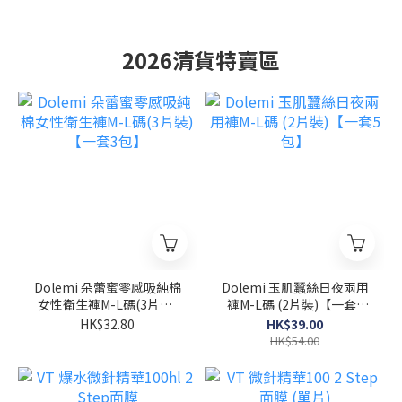
2026清貨特賣區
Dolemi 朵蕾蜜零感吸純棉
Dolemi 玉肌蠶絲日夜兩用
女性衛生褲M-L碼(3片裝)
褲M-L碼 (2片裝)【一套5
【一套3包】
包】
HK$32.80
HK$39.00
HK$54.00