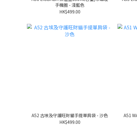
手機圈 - 淺藍色
HK$499.00
A52 古埃及守護旺財貓手提單肩袋 - 沙色
A51 WABA貓手提單肩袋 - 吞拿魚貓-黃
HK$499.00