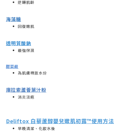
逆轉肌齡
海藻糖
回復嫩肌
透明質酸鈉
最強保濕
甜菜鹼
為肌膚釋放水份
庫拉索蘆薈葉汁粉
消炎淡疤
Deliftox 白藜蘆醇嬰兒嫰肌初露
™️
使用方法
早晚清潔、化妝水後