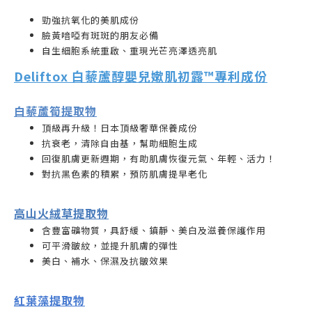
勁強抗氧化的美肌成份
臉黃喑啞有斑斑的朋友必備
自生細胞系統重啟、重現光芒亮澤透亮肌
Deliftox 白藜蘆醇嬰兒嫰肌初露
™️專利成份
白藜蘆筍提取物
頂級再升級！日本頂級奢華保養成份
抗衰老，清除自由基，幫助細胞生成
回復肌膚更新週期，有助肌膚恢復元氣、年輕、活力！
對抗黑色素的積累，預防肌膚提早老化
高山火絨草提取物
含豐富礦物質，具舒緩、鎮靜、美白及滋養保護作用
可平滑皺紋，並提升肌膚的彈性
美白、補水、保濕及抗皺效果
紅葉藻提取物