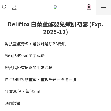
Deliftox 白藜蘆醇嬰兒嫰肌初露 (Exp.
2025-12)
對抗空氣污染，幫我哋還原BB嫩肌
勁強抗氧化的美肌成份
臉黃喑啞有斑斑的朋友必備
自生細胞系統重啟、重現光芒亮澤透亮肌
*1盒20包，每包2ml
法國製造