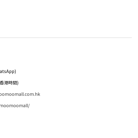
atsApp)
( 香港時間)
oomoomall.com.hk
/moomoomall/