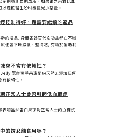
以定期檢測血糖血脂，如果跟之前對比血
可以遵照醫生吩咐緩慢減少藥量。
已經控制得好，還需要繼續吃產品
年齡的增長, 身體各器官代謝功能都在不斷
速度也會不斷減慢。堅持吃, 有助於幫助我
果凍會不會有依賴性？
Serum Jelly 蠶絲精華果凍是純天然無添加任何
會有依賴性。
血糖正常人士會否引起低血糖症
據表明蠶絲蛋白果凍對正常人士的血糖沒
孕中的婦女能食用嗎？