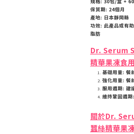
規格: 30包/盒 + 6
保質期: 24個月
產地: 日本靜岡縣
功效: 此產品或有
脂肪
Dr. Serum 
精華
果凍
食
基礎用量: 餐
強化用量: 餐
服用週期: 建
維持鞏固週期
關於
Dr. Ser
蠶絲精華
果