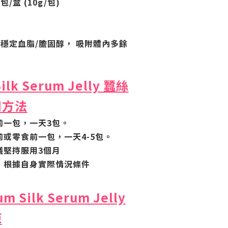
0包/盒 (10g/包)
助穩定血脂/膽固醇， 吸附體內多餘
Silk Serum Jelly 蠶絲
用方法
前一包，一天3包。
前或零食前一包，一天4-5包。
議堅持服用3個月
: 根據自身實際情況條件
um Silk Serum Jelly
凍