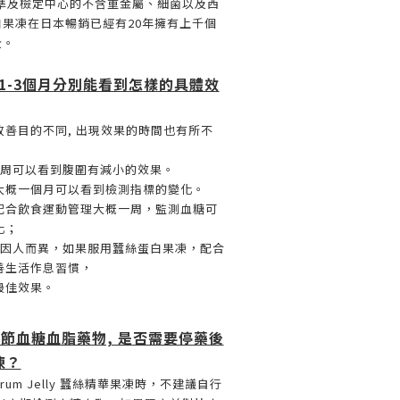
準及檢定中心的不含重金屬、細菌以及西
白果凍在日本暢銷已經有20年擁有上千個
全。
 1-3個月分別能看到怎樣的具體效
善目的不同, 出現效果的時間也有所不
2周可以看到腹圍有減小的效果。
大概一個月可以看到檢測指標的變化。
配合飲食運動管理大概一周，監測血糖可
化；
是因人而異，如果服用蠶絲蛋白果凍，配合
善生活作息習慣，
最佳效果。
調節血糖血脂藥物, 是否需要停藥後
凍？
k Serum Jelly 蠶絲精華果凍時，不建議自行