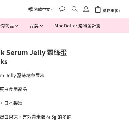
繁體中文
購物車(0)
所有商品
品牌
MooDollar 購物金計劃
ilk Serum Jelly 蠶絲蛋
ks
erum Jelly 蠶絲精華果凍
蛋白食用產品
，日本製造
白果凍，有效帶走體內 5g 的多餘