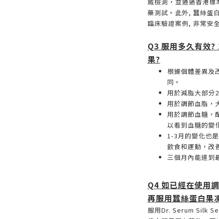
威檢測，並通過香港標
藥測試。此外, 蠶絲蛋
臨床驗證案例, 非常安
Q3 服用多久有效?
果?
根據個體差異及改
同。
用於減脂大部分
用於調節血脂，
用於調節血糖，
以看到血糖的變
1-3月的變化也
飲食和運動，改
三個月內能達到
Q4 如已經在使用
再服用蠶絲蛋白果
服用Dr. Serum Sil