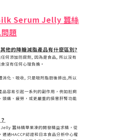
Silk Serum Jelly 蠶絲
見問題
和其他的降糖減脂產品有什麼區別?
無任何添加防腐劑, 因為是食品, 所以沒有
進食沒有任何心理負擔。
消化、吸收, 只是吸附脂肪後排出,所以
產品容易引起一系列的副作用，例如肚痾
、頭痛、疲勞，或更嚴重的損害肝腎功能
嗎？
Serum Jelly 蠶絲精華果凍的開發精益求精，從
通過HACCP認證和日本食品分析中心權