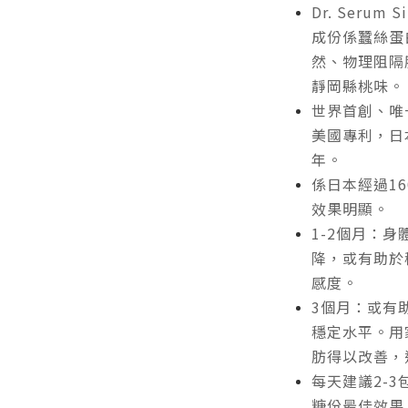
Dr. Serum 
成份係蠶絲蛋
然、物理阻隔
靜岡縣桃味。
世界首創、唯
美國專利，日
年。
係日本經過1
效果明顯。
1-2個月：
降，或有助於
感度。
3個月：或有
穩定水平。用
肪得以改善，
每天建議2-
糖份最佳效果