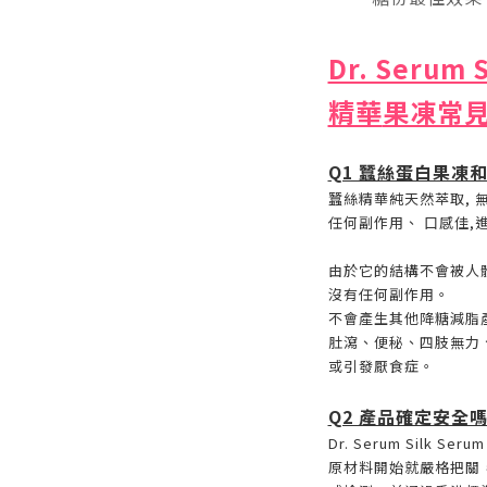
Dr. Serum 
精華
果凍常
Q1 蠶絲蛋白果凍
蠶絲精華純天然萃取, 
任何副作用、 口感佳,
由於它的結構不會被人體
沒有任何副作用。
不會產生其他降糖減脂
肚瀉、便秘、四肢無力
或引發厭食症。
Q2 產品確定安全
Dr. Serum Silk 
原材料開始就嚴格把關，