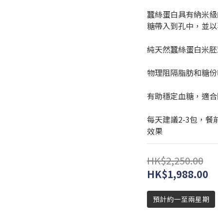
蠶絲蛋白具有納米級
糖帶入到孔中，並以
純天然蠶絲蛋白米胚
物理阻隔脂肪和糖份
有助穩定血糖，適合
每天建議2-3包，
效果
HK$2,250.00
HK$1,988.00
預計約一至兩星期