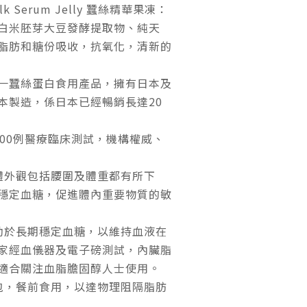
Silk Serum Jelly 蠶絲精華果凍：
白米胚芽大豆發酵提取物、純天
脂肪和糖份吸收，抗氧化，清新的
一蠶絲蛋白食用產品，擁有日本及
本製造，係日本已經暢銷長達20
600例醫療臨床測試，機構權威、
身體外觀包括腰圍及體重都有所下
穩定血糖，促進體內重要物質的敏
助於長期穩定血糖，以維持血液在
家經血儀器及電子磅測試，內臟脂
適合關注血脂膽固醇人士使用。
3包，餐前食用，以達物理阻隔脂肪