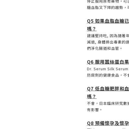
停止服用原有藥物，可
糖血脂又下降的趨勢，
Q5 如果血脂血糖
嗎？
建議堅持吃, 因為隨著
減退, 身體排出毒素的
們淨化腸道和血管。
Q6 服用蠶絲蛋白
Dr. Serum Silk 
防腐劑的健康食品，不
Q7 低血糖肥胖和
嗎？
不會，日本臨床研究數
有影響。
Q8 預備懷孕及懷