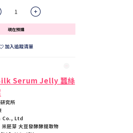
現在預購
加入追蹤清單
Silk Serum Jelly 蠶絲
紹
康研究所
凍
 Co., Ltd
白 米胚芽 大豆發酵酵提取物