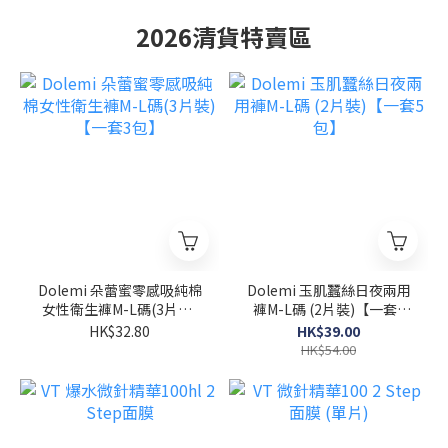
2026清貨特賣區
Dolemi 朵蕾蜜零感吸純棉
Dolemi 玉肌蠶絲日夜兩用
女性衛生褲M-L碼(3片裝)
褲M-L碼 (2片裝)【一套5
【一套3包】
包】
HK$32.80
HK$39.00
HK$54.00