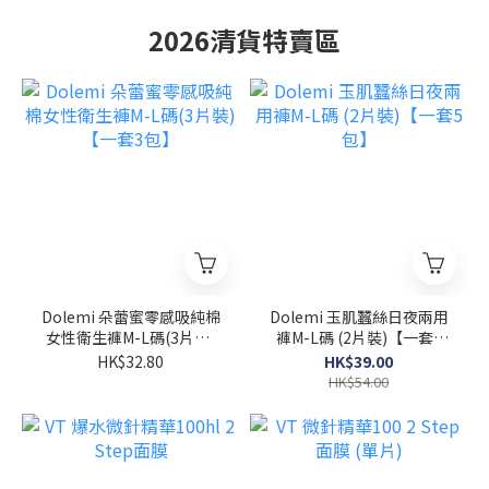
2026清貨特賣區
Dolemi 朵蕾蜜零感吸純棉
Dolemi 玉肌蠶絲日夜兩用
女性衛生褲M-L碼(3片裝)
褲M-L碼 (2片裝)【一套5
【一套3包】
包】
HK$32.80
HK$39.00
HK$54.00