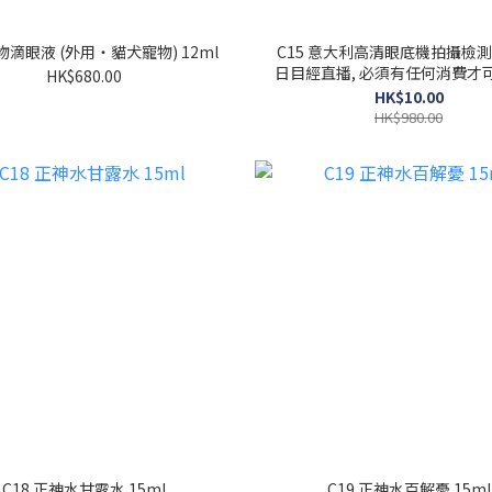
寵物滴眼液 (外用・貓犬寵物) 12ml
C15 意大利高清眼底機拍攝檢測
日目經直播, 必須有任何消費才
HK$680.00
項】(收貨後憑券自行致電預
HK$10.00
HK$980.00
C18 正神水甘露水 15ml
C19 正神水百解憂 15ml