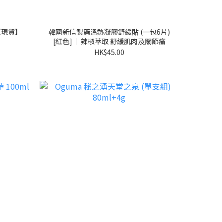
盒【現貨】
韓國新信製藥溫熱凝膠舒緩貼 (一包6片)
[紅色]｜ 辣椒萃取 舒緩肌肉及關節痛
HK$45.00