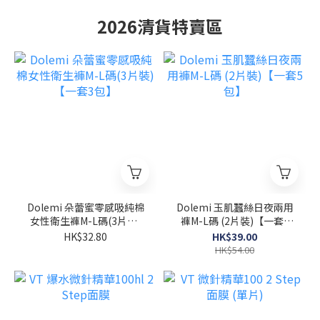
2026清貨特賣區
Dolemi 朵蕾蜜零感吸純棉
Dolemi 玉肌蠶絲日夜兩用
女性衛生褲M-L碼(3片裝)
褲M-L碼 (2片裝)【一套5
【一套3包】
包】
HK$32.80
HK$39.00
HK$54.00