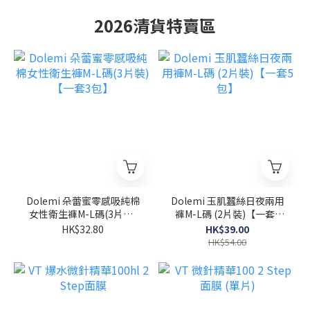
2026清貨特賣區
Dolemi 朵蕾蜜零感吸純棉
Dolemi 玉肌蠶絲日夜兩用
女性衛生褲M-L碼(3片裝)
褲M-L碼 (2片裝)【一套5
【一套3包】
包】
HK$32.80
HK$39.00
HK$54.00