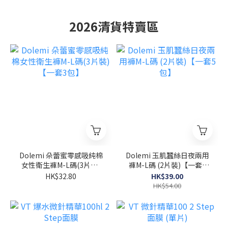
2026清貨特賣區
Dolemi 朵蕾蜜零感吸純棉
Dolemi 玉肌蠶絲日夜兩用
女性衛生褲M-L碼(3片裝)
褲M-L碼 (2片裝)【一套5
【一套3包】
包】
HK$32.80
HK$39.00
HK$54.00