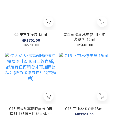
C9 安宮牛癀液 15ml
C11 寵物滴眼液 (外用・貓
犬寵物) 12ml
HK$702.00
HK$780.00
HK$680.00
C15 意大利高清眼底機拍攝
C16 正神水修美樂 15ml
檢測【8月6日目經直播, 必
HK$702.00