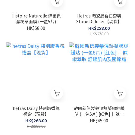
Histoire Naturelle 蜂蜜保
Hetras 陶瓷擴香石套裝
濕精華面膜 (一盒5片)
Stone Diffuser【現貨】
HK$58.00
HK$258.00
HK$278.00
hetras Daisy 特別版香氛
韓國新信製藥溫熱凝膠舒緩
禮盒【現貨】
貼 (一包6片) [紅色]｜ 辣椒
萃取 舒緩肌肉及關節痛
HK$268.00
HK$45.00
HK$288.00