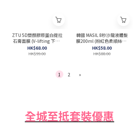
ZTU 5D塑顏膠原蛋白提拉
韓國 MASIL 8秒沙龍液體髮
石膏面膜 (V-lifting 下巴)
膜200ml (粉紅色柔順絲滑)
一盒5片 [Exp 2026-06-12]
Salon Hair Mask
HK$68.00
HK$58.00
HK$99.00
HK$88.00
1
2
»
全城至抵套裝優惠