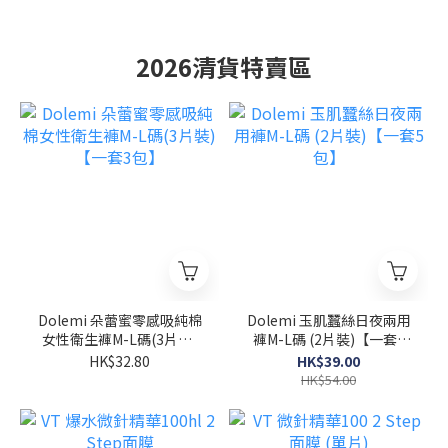
2026清貨特賣區
Dolemi 朵蕾蜜零感吸純棉
Dolemi 玉肌蠶絲日夜兩用
女性衛生褲M-L碼(3片裝)
褲M-L碼 (2片裝)【一套5
【一套3包】
包】
HK$32.80
HK$39.00
HK$54.00