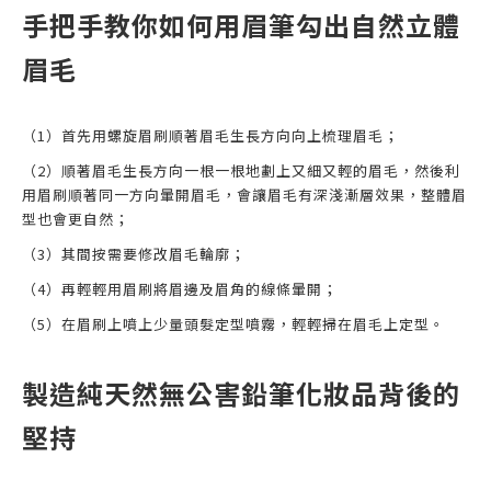
手把手教你如何用眉筆勾出自然立體
眉毛
（1）首先用螺旋眉刷順著眉毛生長方向向上梳理眉毛；
（2）順著眉毛生長方向一根一根地劃上又細又輕的眉毛，然後利
用眉刷順著同一方向暈開眉毛，會讓眉毛有深淺漸層效果，整體眉
型也會更自然；
（3）其間按需要修改眉毛輪廓；
（4）再輕輕用眉刷將眉邊及眉角的線條暈開；
（5）在眉刷上噴上少量頭髮定型噴霧，輕輕掃在眉毛上定型。
製造純天然無公害鉛筆化妝品背後的
堅持