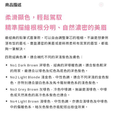
商品描述
柔滑顯色，輕
鬆
駕馭
精準描繪根根分明、自然濃密的美眉
最經典的鉛筆式眉筆款，可以自由調整筆芯的粗細，不論是想要俐
落有型的眉毛、豐盈濃密的美眉或是稍微柔和有氣質的眉型，都能
夠一筆解決。
四款經典色澤，適合襯托不同的深淺髮色及膚色：
No1 Dark Brown 深啡色 - 經典的深啡暖色調，適合髮色較深
的用家，最適合以啡色及紅色為底色的深色髮色。
No2 Light Blonde 淺金色 - 中性色調，適合不同深淺的金色髮
色，亦特別適合銀白色系及馬卡龍粉嫩色系的淺色髮色。
No3 Grey Brown 灰啡色 - 冷色中啡調，無論是淺啡色、中啡
色或天然黑色的高冷色系髮色也適合。
No4 Light Brown 淺啡色 - 中性色調，亦適合淺啡色及中啡色
中的偏暖色系，暗灰色髮色亦能配搭出極佳效果。