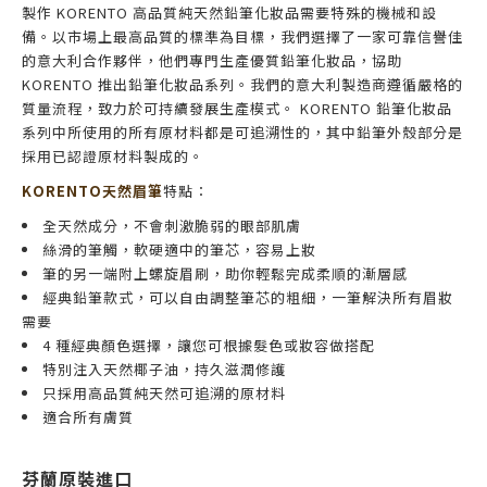
製作 KORENTO 高品質純天然鉛筆化妝品需要特殊的機械和設
備。以市場上最高品質的標準為目標，我們選擇了一家可靠信譽佳
的意大利合作夥伴，他們專門生產優質鉛筆化妝品，協助
KORENTO 推出鉛筆化妝品系列。我們的意大利製造商遵循嚴格的
質量流程，致力於可持續發展生產模式。 KORENTO 鉛筆化妝品
系列中所使用的所有原材料都是可追溯性的，其中鉛筆外殼部分是
採用已認證原材料製成的。
KORENTO天然眉筆
特點：
全天然成分，不會刺激脆弱的眼部肌膚
絲滑的筆觸，軟硬適中的筆芯，容易上妝
筆的另一端附上
螺旋
眉刷，助你輕鬆完成柔順的漸層感
經典鉛筆款式，可以自由調整筆芯的粗細，一筆解決所有眉妝
需要
4 種經典顏色選擇，讓您可根據髮色或妝容做搭配
特別注入天然椰子油，持久滋潤修護
只採用高品質純天然可追溯的原材料
適合所有膚質
芬蘭原裝進口