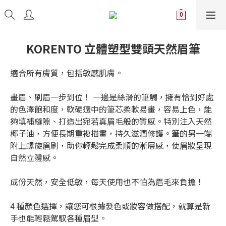
KORENTO 立體塑型雙頭天然眉筆
適合所有膚質，包括敏感肌膚。 
畫眉、刷眉一步到位！ 一邊是絲滑的筆觸，擁有恰到好處
的色澤飽和度，軟硬適中的筆芯柔軟易畫，容易上色，能
夠填補縫隙、打造出宛若真眉毛般的質感。特別注入天然
椰子油，方便長期重複描畫，持久滋潤修護。筆的另一端
附上螺旋眉刷，助你輕鬆完成柔順的漸層感，使眉妝呈現
自然立體感。
成份天然，安全低敏，每天使用也不怕為眉毛來負擔！
4 種顏色選擇，讓您可根據髮色或妝容做搭配，就算是新
手也能輕鬆駕馭各種眉型。 