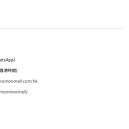
atsApp)
( 香港時間)
oomoomall.com.hk
/moomoomall/