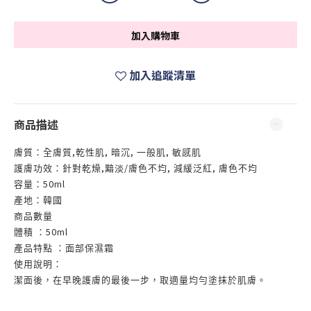
加入購物車
加入追蹤清單
商品描述
,
,
,
,
膚質
：
全膚質
乾性肌
暗沉
一般肌
敏感肌
,
/
,
,
護膚功效
：針對
乾燥
黯淡
膚色不均
減緩泛紅
膚色不均
50ml
容量
：
產地
：
韓國
商品數量
50ml
體積
：
產品特點
：面部保濕霜
使用說明：
潔面後，在早晚護膚的最後一步，取適量均勻塗抹於肌膚。