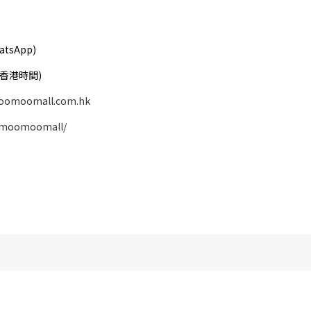
atsApp)
( 香港時間)
oomoomall.com.hk
/moomoomall/