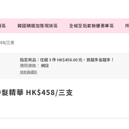
賣區
韓國精選加推現貨區
全城至抵套裝優惠專區
458/三支
指定商品：任選 3 件 HK$458.00 元，買越多省越多！
適用通路：
網店
條款與細則
免沖髮精華 HK$458/三支