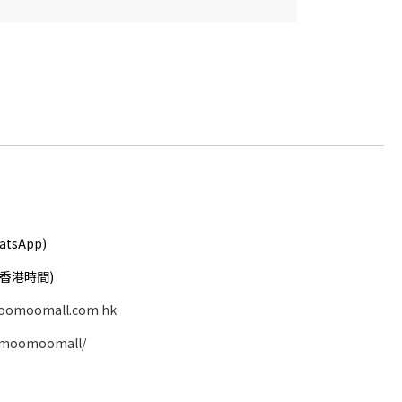
atsApp)
( 香港時間)
oomoomall.com.hk
/moomoomall/