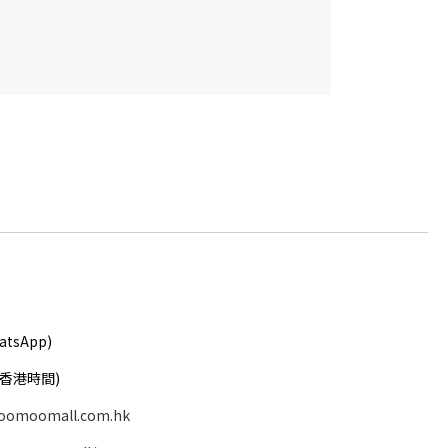
atsApp)
( 香港時間)
oomoomall.com.hk