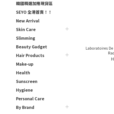
韓國精選加推現貨區
SEYO 全港首賣！！
New Arrival
Skin Care
Slimming
Beauty Gadget
Laboratoires De 
Rad
Hair Products
H
Make-up
Health
Sunscreen
Hygiene
Personal Care
By Brand