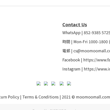
Contact Us
WhatsApp | 852-9385 572
時間 | Mon-Fri 1000-1800 
電郵 | cs@moomoomall.c
Facebook |
https://www.
Instagram |
https://www.
turn Policy
|
Terms & Conditions
| 2021 © moomoomall.com