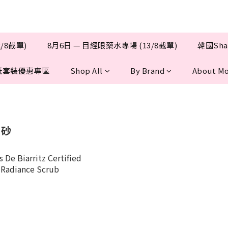
/8截單)
8月6日 — 目經眼藥水專場 (13/8截單)
韓國Sha
抵套裝優惠專區
Shop All
By Brand
About Mo
磨砂