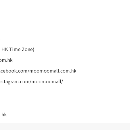
5
( HK Time Zone)
om.hk
facebook.com/moomoomall.com.hk
instagram.com/moomoomall/
.hk