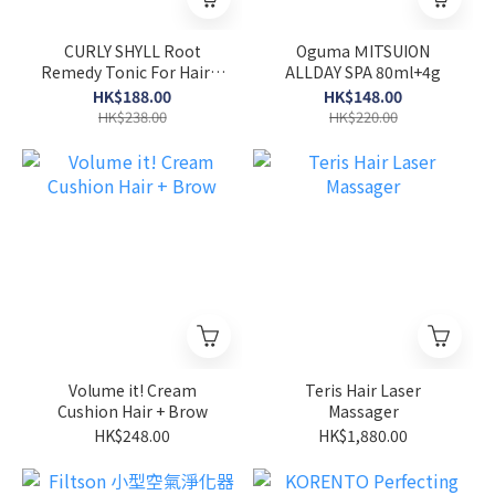
CURLY SHYLL Root
Oguma ＭITSUION
Remedy Tonic For Hair &
ALLDAY SPA 80ml+4g
Scalp Care 100ml
HK$188.00
HK$148.00
HK$238.00
HK$220.00
Volume it! Cream
Teris Hair Laser
Cushion Hair + Brow
Massager
HK$248.00
HK$1,880.00