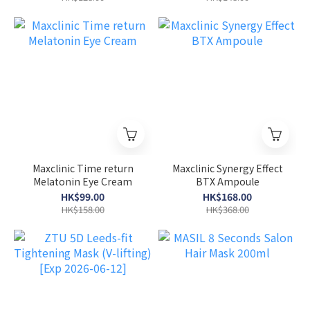
Maxclinic Time return
Maxclinic Synergy Effect
Melatonin Eye Cream
BTX Ampoule
HK$99.00
HK$168.00
HK$158.00
HK$368.00