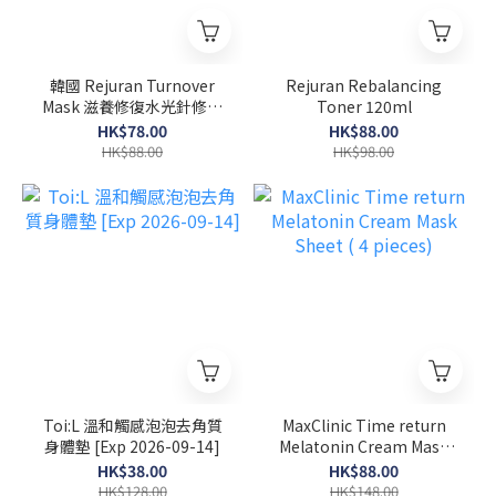
韓國 Rejuran Turnover
Rejuran Rebalancing
Mask 滋養修復水光針修復
Toner 120ml
面膜 40ml x 5塊
HK$78.00
HK$88.00
HK$88.00
HK$98.00
Toi:L 溫和觸感泡泡去角質
MaxClinic Time return
身體墊 [Exp 2026-09-14]
Melatonin Cream Mask
Sheet ( 4 pieces)
HK$38.00
HK$88.00
HK$128.00
HK$148.00