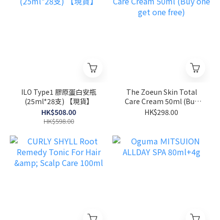
ILO Type1 膠原蛋白安瓶
The Zoeun Skin Total
(25ml*28支) 【現貨】
Care Cream 50ml (Buy
one get one free)
HK$508.00
HK$298.00
HK$598.00