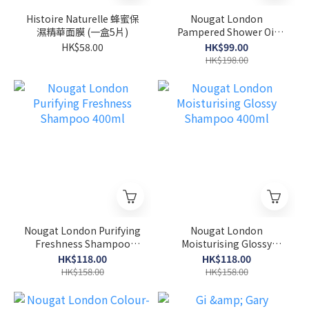
Histoire Naturelle 蜂蜜保
Nougat London
濕精華面膜 (一盒5片)
Pampered Shower Oil
300ml
HK$58.00
HK$99.00
HK$198.00
Nougat London Purifying
Nougat London
Freshness Shampoo
Moisturising Glossy
400ml
Shampoo 400ml
HK$118.00
HK$118.00
HK$158.00
HK$158.00