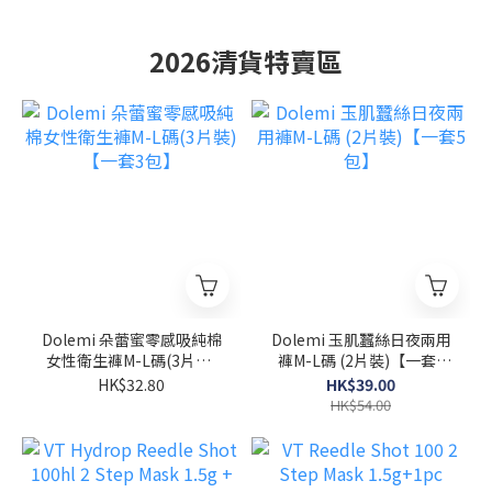
2026清貨特賣區
Dolemi 朵蕾蜜零感吸純棉
Dolemi 玉肌蠶絲日夜兩用
女性衛生褲M-L碼(3片裝)
褲M-L碼 (2片裝)【一套5
【一套3包】
包】
HK$32.80
HK$39.00
HK$54.00