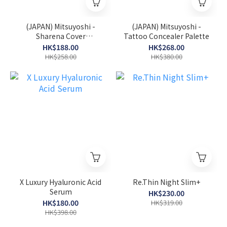
(JAPAN) Mitsuyoshi -
(JAPAN) Mitsuyoshi -
Sharena Cover
Tattoo Concealer Palette
Foundation
HK$188.00
HK$268.00
HK$258.00
HK$380.00
X Luxury Hyaluronic Acid
Re.Thin Night Slim+
Serum
HK$230.00
HK$180.00
HK$319.00
HK$398.00