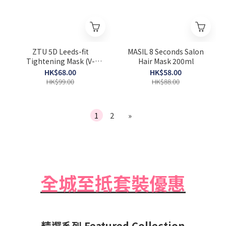
ZTU 5D Leeds-fit
MASIL 8 Seconds Salon
Tightening Mask (V-
Hair Mask 200ml
lifting) [Exp 2026-06-12]
HK$68.00
HK$58.00
HK$99.00
HK$88.00
1
2
»
全城至抵套裝優惠
精選系列 Featured Collection