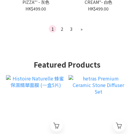
PIZZA"' - 灰色
CREAM"- 白色
HK$499.00
HK$499.00
1
2
3
»
Featured Products