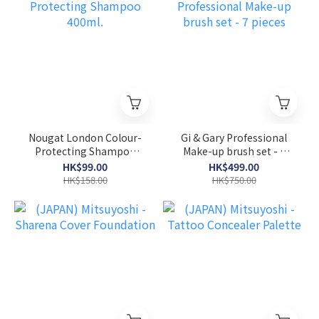
Nougat London Colour-
Gi & Gary Professional
Protecting Shampoo
Make-up brush set - 7
400ml.
pieces
HK$99.00
HK$499.00
HK$158.00
HK$750.00