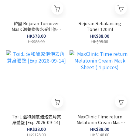
韓國 Rejuran Turnover
Rejuran Rebalancing
Mask 滋養修復水光針修復
Toner 120ml
面膜 40ml x 5塊
HK$78.00
HK$88.00
HK$88.00
HK$98.00
Toi:L 溫和觸感泡泡去角質
MaxClinic Time return
身體墊 [Exp 2026-09-14]
Melatonin Cream Mask
Sheet ( 4 pieces)
HK$38.00
HK$88.00
HK$128.00
HK$148.00