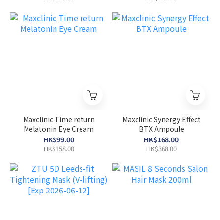
Maxclinic Time return
Maxclinic Synergy Effect
Melatonin Eye Cream
BTX Ampoule
HK$99.00
HK$168.00
HK$158.00
HK$368.00