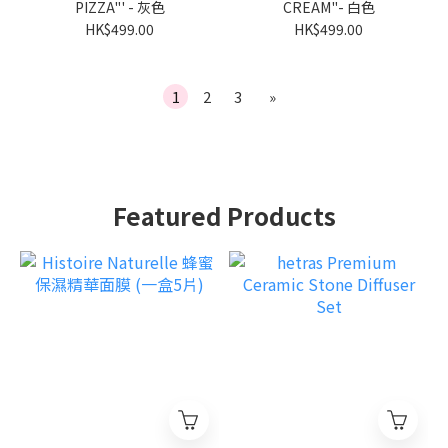
PIZZA"' - 灰色
CREAM"- 白色
HK$499.00
HK$499.00
1
2
3
»
Featured Products