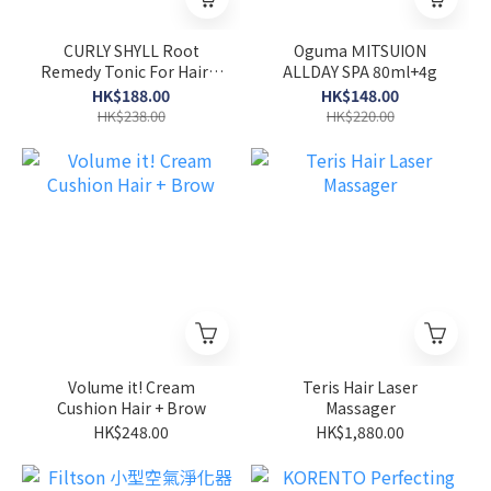
CURLY SHYLL Root
Oguma ＭITSUION
Remedy Tonic For Hair &
ALLDAY SPA 80ml+4g
Scalp Care 100ml
HK$188.00
HK$148.00
HK$238.00
HK$220.00
Volume it! Cream
Teris Hair Laser
Cushion Hair + Brow
Massager
HK$248.00
HK$1,880.00