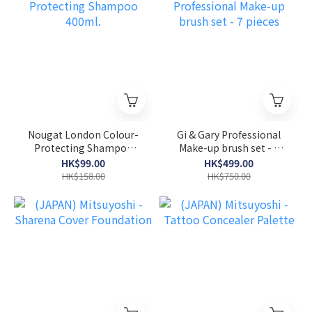
Nougat London Colour-
Gi & Gary Professional
Protecting Shampoo
Make-up brush set - 7
400ml.
pieces
HK$99.00
HK$499.00
HK$158.00
HK$750.00