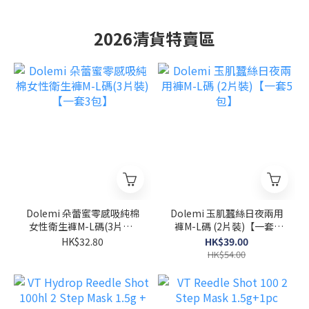
2026清貨特賣區
Dolemi 朵蕾蜜零感吸純棉
Dolemi 玉肌蠶絲日夜兩用
女性衛生褲M-L碼(3片裝)
褲M-L碼 (2片裝)【一套5
【一套3包】
包】
HK$32.80
HK$39.00
HK$54.00