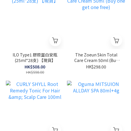
ILO Type1 膠原蛋白安瓶
The Zoeun Skin Total
(25ml*28支) 【現貨】
Care Cream 50ml (Buy
one get one free)
HK$508.00
HK$298.00
HK$598.00