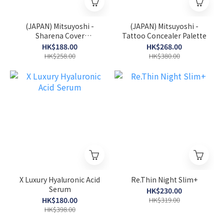
(JAPAN) Mitsuyoshi -
(JAPAN) Mitsuyoshi -
Sharena Cover
Tattoo Concealer Palette
Foundation
HK$188.00
HK$268.00
HK$258.00
HK$380.00
X Luxury Hyaluronic Acid
Re.Thin Night Slim+
Serum
HK$230.00
HK$180.00
HK$319.00
HK$398.00