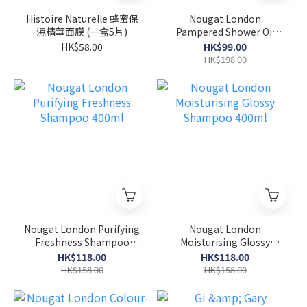
Histoire Naturelle 蜂蜜保
Nougat London
濕精華面膜 (一盒5片)
Pampered Shower Oil
300ml
HK$58.00
HK$99.00
HK$198.00
Nougat London Purifying
Nougat London
Freshness Shampoo
Moisturising Glossy
400ml
Shampoo 400ml
HK$118.00
HK$118.00
HK$158.00
HK$158.00