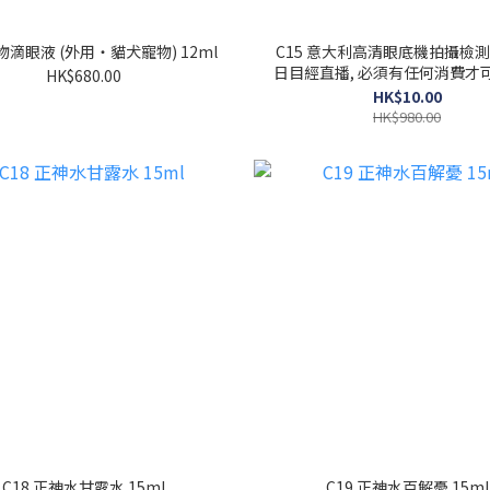
寵物滴眼液 (外用・貓犬寵物) 12ml
C15 意大利高清眼底機拍攝檢測
日目經直播, 必須有任何消費才
HK$680.00
項】(收貨後憑券自行致電預
HK$10.00
HK$980.00
C18 正神水甘露水 15ml
C19 正神水百解憂 15ml