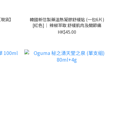
盒【現貨】
韓國新信製藥溫熱凝膠舒緩貼 (一包6片)
[紅色]｜ 辣椒萃取 舒緩肌肉及關節痛
HK$45.00