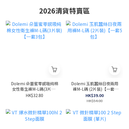
2026清貨特賣區
Dolemi 朵蕾蜜零感吸純棉
Dolemi 玉肌蠶絲日夜兩用
女性衛生褲M-L碼(3片裝)
褲M-L碼 (2片裝)【一套5
【一套3包】
包】
HK$32.80
HK$39.00
HK$54.00