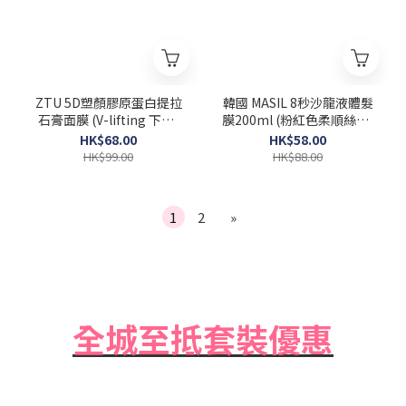
ZTU 5D塑顏膠原蛋白提拉
韓國 MASIL 8秒沙龍液體髮
石膏面膜 (V-lifting 下巴)
膜200ml (粉紅色柔順絲滑)
一盒5片 [Exp 2026-06-12]
Salon Hair Mask
HK$68.00
HK$58.00
HK$99.00
HK$88.00
1
2
»
全城至抵套裝優惠