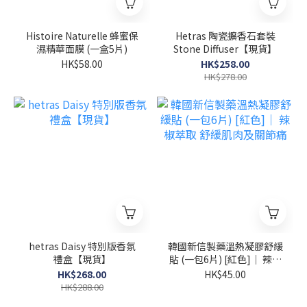
Histoire Naturelle 蜂蜜保
Hetras 陶瓷擴香石套裝
濕精華面膜 (一盒5片)
Stone Diffuser【現貨】
HK$58.00
HK$258.00
HK$278.00
hetras Daisy 特別版香氛
韓國新信製藥溫熱凝膠舒緩
禮盒【現貨】
貼 (一包6片) [紅色]｜ 辣椒
萃取 舒緩肌肉及關節痛
HK$268.00
HK$45.00
HK$288.00