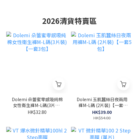
2026清貨特賣區
Dolemi 朵蕾蜜零感吸純棉
Dolemi 玉肌蠶絲日夜兩用
女性衛生褲M-L碼(3片裝)
褲M-L碼 (2片裝)【一套5
【一套3包】
包】
HK$32.80
HK$39.00
HK$54.00