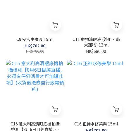
C9 安宮牛癀液 15ml
C11 寵物滴眼液 (外用・貓
犬寵物) 12ml
HK$702.00
HK$780.00
HK$680.00
C15 意大利高清眼底機拍攝
C16 正神水修美樂 15ml
檢測【8月6日目經直播, 必
HK$702.00