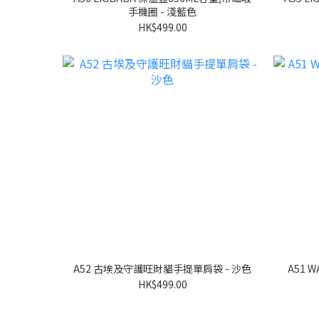
手機圈 - 淺藍色
HK$499.00
A52 古埃及守護旺財貓手提單肩袋 - 沙色
A51 WABA貓手提單肩袋 - 吞拿魚貓-黃
HK$499.00