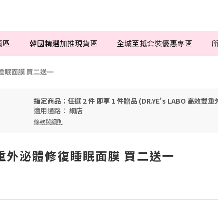
賣區
韓國精選加推現貨區
全城至抵套裝優惠專區
修復睡眠面膜 買二送一
指定商品：任選 2 件 即享 1 件贈品 (DR.YE's LABO 高
適用通路：
網店
條款與細則
 高效雙重外泌體修復睡眠面膜 買二送一