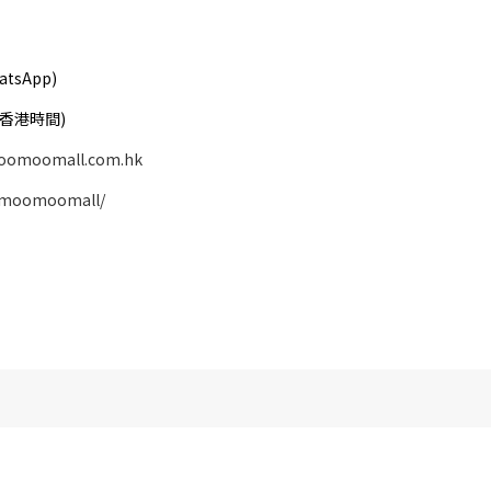
atsApp)
( 香港時間)
oomoomall.com.hk
/moomoomall/