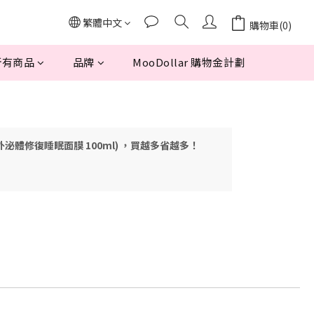
繁體中文
購物車(0)
所有商品
品牌
MooDollar 購物金計劃
效雙重外泌體修復睡眠面膜 100ml) ，買越多省越多！