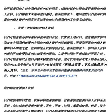
您可以撤回您之前向我們提供的任何同意，或隨時以合法理由反對處理您的個
人資料。我們將在未來應用您的偏好。在某些情況下，撤回您對我們使用或揭
露您的個人資料的同意將意味著您無法利用我們的某些產品或服務。
查看、更新和修改個人資料
我們可能會在必要時保留和使用您的資訊，以實現上述目的。您有權要求訪問
和接收有關我們維護的有關您的個人資料的詳細資訊，更新和更正您的個人數
據中的不準確之處，並酌情阻止或刪除該資訊。在某些情況下，訪問個人資料
的權利可能會受到當地法律要求的限制。在授予訪問許可權或進行更正之前，
我們可能會採取合理的步驟來驗證您的身份。您可以通過發送電子郵件至{插入
來請求查看，更改或刪除您的
商店的CS電子郵件][注意我們的數據保護官「
個人資料
。
 [注意：添加您所在司法管轄區的數據保護機構的聯繫資訊或商
店。例如：
https://ico.org.uk/make-a-complaint/
]
我們如何保護個人資料
我們維護適當的管理，技術和物理保護措施，旨在保護您提供的個人資料免受
意外，非法或未經授權的破壞，丟失，更改，訪問，揭露或使用。但是，沒有
任何系統是完美安全零疑慮的，我們不能保證有關您的資訊在任何情況下都將