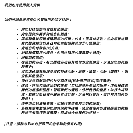
我們如何使用個人資料
我們可能會將您提供的資訊用於以下目的：
向您發送促銷內容或其他通信;
向您提供所要求的信息和服務;
與您聯繫以跟進或確認您的訂單，約會，退貨或退款，並向您發送與
我們提供給您的產品和服務相關的其他非行銷通信;
處理您的付款和/或交易;
創建和管理您的帳戶，包括訪問您的購買歷史記錄;
回復您的詢問;
在我們的商店、社交媒體商店和其他地方定製廣告，以滿足您的興趣
和歷史;
與您溝通並管理您參與的特殊活動、競賽、抽獎、活動（如有）、調
查和其他優惠;
操作並與您就我們的社交網路或[移動應用程式]進行溝通;
運營、評估和改進我們的業務（包括開發新產品和服務，增強和改進
我們的產品和服務，管理我們的溝通，分析我們的產品，執行市場研
究、數據分析和客戶關係管理計劃，以及執行會計、審計和其他內部
職能）;
遵守適用的法律要求、相關行業標準和我們的政策;
為避免重複並確保您的資訊的準確性，請定期在內部或通過我們的服
務提供者進行數據清理，鏈接或合併我們的記錄。
[注意：請務必列出包括適用於您業務的所有內容]