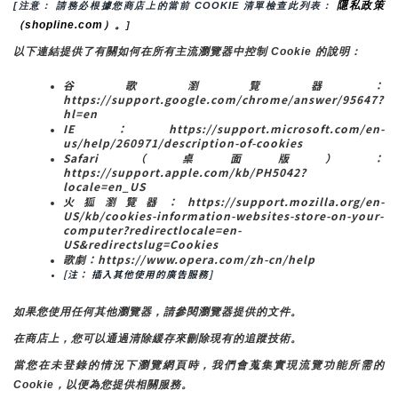
隱私政策
[注意： 請務必根據您商店上的當前 COOKIE 清單檢查此列表： 
（shopline.com）。
]
以下連結提供了有關如何在所有主流瀏覽器中控制 Cookie 的說明：
谷歌瀏覽器：
https://support.google.com/chrome/answer/95647?
hl=en
IE：https://support.microsoft.com/en-
us/help/260971/description-of-cookies
Safari（桌面版）：
https://support.apple.com/kb/PH5042?
locale=en_US
火狐瀏覽器：https://support.mozilla.org/en-
US/kb/cookies-information-websites-store-on-your-
computer?redirectlocale=en-
US&redirectslug=Cookies
歌劇：https://www.opera.com/zh-cn/help
[注： 插入其他使用的廣告服務]
如果您使用任何其他瀏覽器，請參閱瀏覽器提供的文件。
在商店上，您可以通過清除緩存來刪除現有的追蹤技術。
當您在未登錄的情況下瀏覽網頁時，我們會蒐集實現流覽功能所需的
Cookie，以便為您提供相關服務。