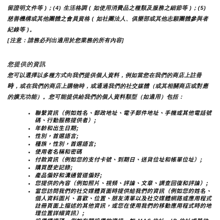
留證明文件等 )；(4) 生活格調 ( 如使用消費品之種類及服務之細節等 )；(5) 
慈善機構或其他團體之會員資格 ( 如社團法人、俱樂部或其他志願團體參與者
紀錄等 )。
[注意：請務必列出適用於您業務的所有內容]
您提供的資訊
您可以選擇以多種方式向我們提供個人資料，例如當您在我們的商店上註冊
時
，或在我們的商店上購物時，或通過我們的社交媒體（或其相關商店或對應
的擴充功能）。您可能提供給我們的個人資料類型（如適用）包括：
聯繫資訊（例如姓名、郵政地址、電子郵件地址、手機或其他電話號
碼、行動服務提供者）;
年齡和出生日期;
性別，首選語言;
種族，性別，首選語言;
使用者名稱和密碼
付款資訊（例如您的支付卡號、到期日、送貨位址和帳單位址）;
購買歷史記錄;
產品偏好和溝通管道偏好;
您提供的內容（例如照片、視頻、評論、文章、調查回復和評論）;
當您訪問我們的社交媒體頁面時提供給我們的資訊（例如您的姓名、
個人資料圖片、喜歡、位置、朋友清單以及社交媒體網路或應用程式
註冊頁面上描述的其他資訊，或您在使用我們的移動應用程式時的地
理位置詳細資訊）;