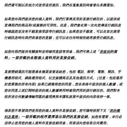
我們還可能以其他方式使用這些資訊，我們在蒐集資訊時會發出具體通知。
如果您向我們提供您的個人資料，我們打算將其用於直接行銷目的，以提供或
宣傳我們的商品和/或服務的可用性。但是，我們會在第一次向您傳送行銷訊息
時確認您並沒有不願意接受該等行銷訊息；如果您並不願意，可以在首次接受
行銷訊息時向我們表達您的意願，也可以在任何時候拒絕再接受行銷訊息。
「
的資
如您向我們提供有關資料並明確同意該等用途，我們可將上述
您提供
料」一節所載的各類個人資料用於直接促銷。
直接營銷通訊可能透過各種渠道發送給您，包括 電話、郵寄、電郵、簡訊、手
機應用程式、網路應用程式、社交媒體商店及其他通訊方式。 [注意：包括適用
於您業務的所有內容] 如果已經徵得您的同意，您在表格中提供的個人數據，或
您在同意上述訂閱時提供的個人數據將同時被我們用於該行銷目的。我們對本
段所述任何數據傳輸問題的處理將與本隱私政策中提供的內容保持一致。
倘若您不希望我們使用您的個人資料作直接促銷，您可隨時按照下文「
您的權
」一節所載的程序選擇退出我們的直接促銷
利及選擇
。如您有需要，本行必
須停止使用您的個人資料作直接促銷用途，而毋須向您收取任何費用。