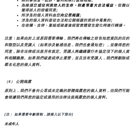
為維護您
或任何其他人的生命、財產等重大合法權益
，但難以
獲得該人的授權同意;
所涉及的個人資料由您
向公眾揭露
;
涉及的個人資料是從合法和公開揭露的資訊中蒐集的;
在收購、合併、重組或破產後經營實體發生變化時進行轉讓。
注意：如果由於上述原因需要傳輸，我們將在傳輸之前告知您資訊的目的
和類型以及受讓人（如果涉及敏感信息，我們也會通知您），並徵得您的
同意，除非法律或法規另有規定。受讓人將繼續履行本協定項下的個人資
料相關義務。如果我們破產或停止運營，並且沒有受讓人，我們將刪除或
匿名化您的個人資料。
（4） 公開揭露
原則上，我們不會向公眾或未定義的群體揭露您的個人資料，但我們可能
會根據我們與您的協定或適用的法律法規揭露您的個人資料。
[注： 如果需要年齡限制，請插入以下部分]
未成年人