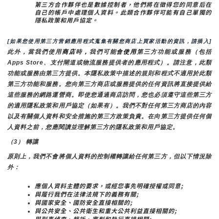
第三方合作夥伴也是數據控制者，他們將在徵得您的同意后在
自己的帳戶中處理個人資料。此類合作夥伴可能有自己單獨的
隱私政策和用戶協定。
[如果您使用第三方营銷應用程式蒐集有關您商店上買家活動的資訊，請插入]
此外，當我們使用
商店
時
，
我們可能會
使用
第三方功能或服務（包括
Apps Store、支付閘道或物流服務提供者的應用程式）。請注意，此類
功能或服務由第三方提供。本隱私政策中描述的規則和程式不適用於此類
第三方功能和服務。您向第三方商店或服務提供的任何資訊將直接提供給
這些服務的網路運營商。即使您通過商店訪問，您也必須遵守這些第三方
的適用隱私政策和用戶協定（如果有）。我們不對任何第三方商店的內容
以及有關個人資料和安全措施的第三方政策負責。在向第三方提供任何個
人資料之前，您應閱讀並理解第三方的隱私政策和用戶協定。
（3） 轉讓
原則上，我們不會將個人資料的控制權轉讓給任何第三方，但以下情況除
外：
應個人資料主體的要求，或經您事先明確授權或同意;
與履行我們在法律法規下的義務有關;
與國家安全、國防安全直接相關的;
與公共安全、公共衛生和重大公共利益直接相關的;
與刑事偵查、起訴、審判和執行直接相關;