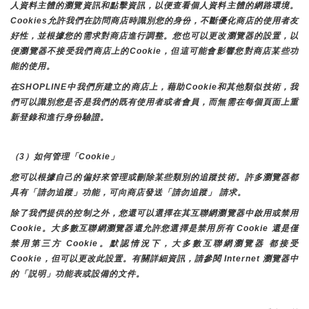
人資料主體的瀏覽資訊和點擊資訊，以便查看個人資料主體的網路環境。
Cookies允許我們在訪問商店時識別您的身份，不斷優化商店的使用者友
好性，並根據您的需求對商店進行調整。您也可以更改瀏覽器的設置，以
便瀏覽器不接受我們商店上的Cookie，但這可能會影響您對商店某些功
能的使用。
在SHOPLINE中我們所建立的商店上，藉助Cookie和其他類似技術，我
們可以識別您是否是我們的既有使用者或者會員，而無需在每個頁面上重
新登錄和進行身份驗證。
（3）如何管理「Cookie」
您可以根據自己的偏好來管理或刪除某些類別的追蹤技術。許多瀏覽器都
具有「請勿追蹤」功能，可向商店發送「請勿追蹤」 請求。
除了我們提供的控制之外，您還可以選擇在其互聯網瀏覽器中啟用或禁用
Cookie。大多數互聯網瀏覽器還允許您選擇是禁用所有 Cookie 還是僅
禁用第三方 Cookie。默認情況下，大多數互聯網瀏覽器 都接受 
Cookie，但可以更改此設置。有關詳細資訊，請參閱 Internet 瀏覽器中
的「説明」功能表或設備的文件。