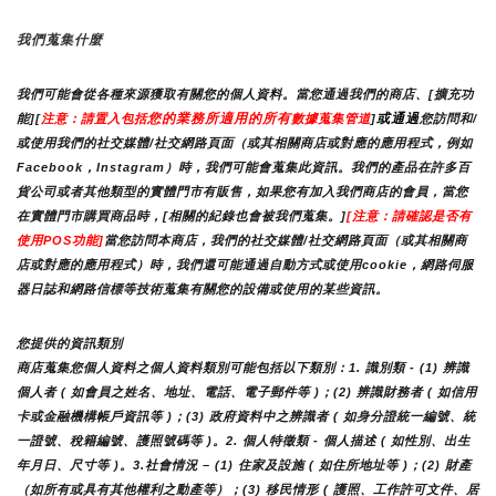
我們蒐集什麼
我們可能會從各種來源獲取有關您的個人資料。當您通過我們的商店、[擴充功
您的業務所適用的所有
或通過
能][
注意：請置入包括
數據蒐集管道
]
您訪問和/
或使用我們的社交媒體/社交網路頁面（或其相關商店或對應的應用程式，例如
Facebook，Instagram）時，我們可能會蒐集此資訊。我們的產品在許多百
貨公司或者其他類型的實體門市有販售，如果您有加入我們商店的會員，當您
在實體門市購買商品時，[相關的紀錄也會被我們蒐集。]
[注意：請確認是否有
使用POS功能]
當您訪問本商店，我們的社交媒體/社交網路頁面（或其相關商
店或對應的應用程式）時，我們還可能通過自動方式或使用cookie，網路伺服
器日誌和網路信標等技術蒐集有關您的設備或使用的某些資訊。
您提供的資訊類別
商店蒐集您個人資料之個人資料類別可能包括以下類別：1. 識別類 - (1) 辨識
個人者 ( 如會員之姓名、地址、電話、電子郵件等 )；(2) 辨識財務者 ( 如信用
卡或金融機構帳戶資訊等 )；(3) 政府資料中之辨識者 ( 如身分證統一編號、統
一證號、稅籍編號、護照號碼等 )。2. 個人特徵類 - 個人描述 ( 如性別、出生
年月日、尺寸等 )。3.社會情況 – (1) 住家及設施 ( 如住所地址等 )；(2) 財產
（如所有或具有其他權利之動產等）；(3) 移民情形 ( 護照、工作許可文件、居