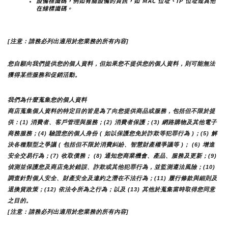
設備標識碼，例如有關設備的資訊，如 MAC 位址、IP 位址或其他
在線標識碼。
[注意：請務必列出適用於您業務的所有內容]
您自願向我們提供您的個人資料，但如果您不提供您的個人資料，則可能無法
獲得某些服務和促銷活動。
我們為什麼蒐集您的個人資料
商店蒐集個人資料的特定目的皆是為了向您提供商品或服務，包括但不限於提
供：(1) 消費者、客戶管理與服務；(2) 消費者保護；(3) 網路購物及其他電子
商務服務；(4) 驗證您的個人身份 ( 如以保護您免於詐欺等犯罪行為 )；(5) 解
決各種類型之爭議 ( 包括但不限於消費糾紛、智慧財產權爭議等 )； (6) 增進
安全交易行為；(7) 收取債務； (8) 通知您商業機會、產品、服務及更新；(9) 
偵測並保護您及商店免於錯誤、詐欺或其他犯罪行為，並監測遵法風險；(10) 
調查針對個人安全、財產安全及違約之潛在不法行為；(11) 履行條款與細則及
退換貨政策；(12) 依法令所為之行為；以及 (13) 其他於蒐集當時取得您同意
之目的。
[注意：請務必列出適用於您業務的所有內容]