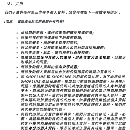
（2） 共用
我們不會與任何第三方共享個人資料，除非存在以下一種或多種情況：
[注意： 包括適用於您業務的所有內容]
根據您的要求，或經您事先明確授權或同意;
與履行我們在法律法規下的義務有關;
與國家安全、國防安全直接相關的;
與公共安全、公共衛生和重大公共利益直接相關的;
與刑事偵查、起訴、審判和執行直接相關;
為維護您
或任何其他人的生命、財產等重大合法權益
，但難以
取得該人的同意;
所涉及的個人資料由您
向公眾揭露
;
所涉及的個人資料是從合法和公開揭露的資訊中蒐集的。
與 SHOPLINE 和 SHOPLINE 的附屬公司共用：為了向您提供 
SHOPLINE 產品和服務，提出您可能感興趣的推薦，解決帳戶
問題，保護我們的附屬公司或其他使用者或公眾的人身和財產
安全，您承認並同意我們可以與我們的附屬公司共用您和您的
客戶的個人資料。我們只會在必要的範圍內共享個人資料，並
受本隱私政策規定的目的的約束。如果我們共用敏感個人資料
或我們的關聯公司出於不同目的使用和處理個人資料，我們將
再次尋求您的授權和同意。
與我們的第三方合作夥伴共享：我們只會出於合法、正當、必
要、具體和明確的目的共用個人資料，並且只會共用向您或您
的客戶提供相關服務所必需的個人資料。我們不會共用可以識
別您
身份的個人資料
，除非法律或法規另有規定。通常，這些