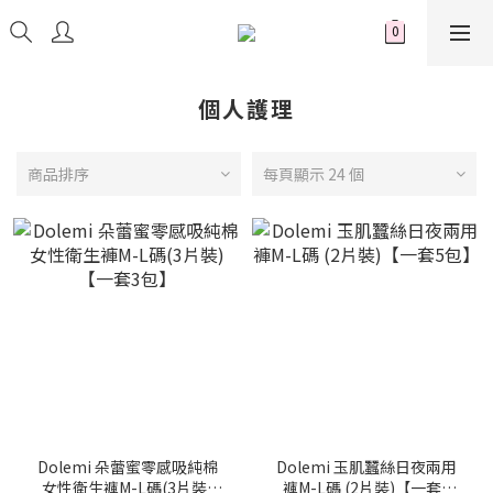
個人護理
商品排序
每頁顯示 24 個
Dolemi 朵蕾蜜零感吸純棉
Dolemi 玉肌蠶絲日夜兩用
女性衛生褲M-L碼(3片裝)
褲M-L碼 (2片裝)【一套5