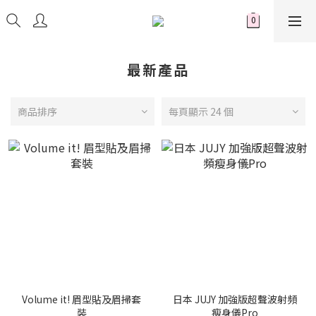
最新產品
商品排序
每頁顯示 24 個
Volume it! 眉型貼及眉掃套
日本 JUJY 加強版超聲波射頻
裝
瘦身儀Pro