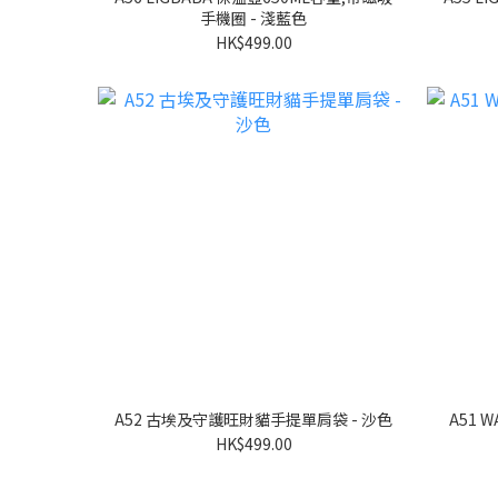
手機圈 - 淺藍色
HK$499.00
A52 古埃及守護旺財貓手提單肩袋 - 沙色
A51 WABA貓手提單肩袋 - 吞拿魚貓-黃
HK$499.00