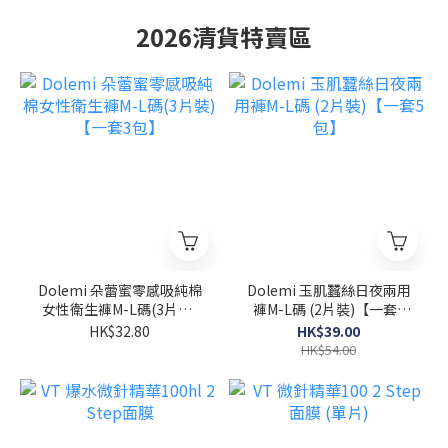
2026清貨特賣區
Dolemi 朵蕾蜜零感吸純棉
Dolemi 玉肌蠶絲日夜兩用
女性衛生褲M-L碼(3片裝)
褲M-L碼 (2片裝)【一套5
【一套3包】
包】
HK$32.80
HK$39.00
HK$54.00