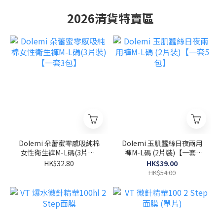
2026清貨特賣區
Dolemi 朵蕾蜜零感吸純棉
Dolemi 玉肌蠶絲日夜兩用
女性衛生褲M-L碼(3片裝)
褲M-L碼 (2片裝)【一套5
【一套3包】
包】
HK$32.80
HK$39.00
HK$54.00