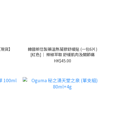
盒【現貨】
韓國新信製藥溫熱凝膠舒緩貼 (一包6片)
[紅色]｜ 辣椒萃取 舒緩肌肉及關節痛
HK$45.00