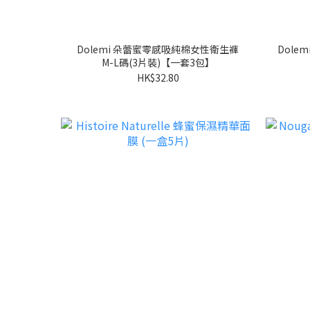
Dolemi 朵蕾蜜零感吸純棉女性衛生褲
Dole
M-L碼(3片裝)【一套3包】
HK$32.80