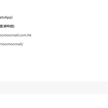
atsApp)
( 香港時間)
oomoomall.com.hk
/moomoomall/