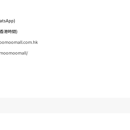
atsApp)
( 香港時間)
oomoomall.com.hk
/moomoomall/